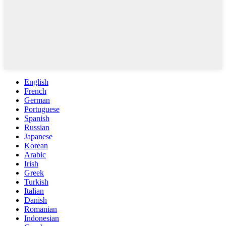
English
French
German
Portuguese
Spanish
Russian
Japanese
Korean
Arabic
Irish
Greek
Turkish
Italian
Danish
Romanian
Indonesian