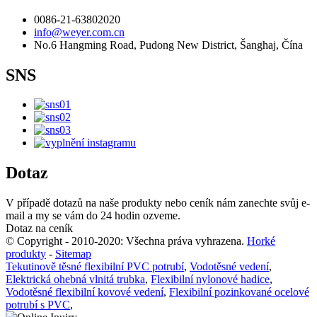
0086-21-63802020
info@weyer.com.cn
No.6 Hangming Road, Pudong New District, Šanghaj, Čína
SNS
Dotaz
V případě dotazů na naše produkty nebo ceník nám zanechte svůj e-
mail a my se vám do 24 hodin ozveme.
Dotaz na ceník
© Copyright - 2010-2020: Všechna práva vyhrazena.
Horké
produkty
-
Sitemap
Tekutinově těsné flexibilní PVC potrubí
,
Vodotěsné vedení
,
Elektrická ohebná vlnitá trubka
,
Flexibilní nylonové hadice
,
Vodotěsné flexibilní kovové vedení
,
Flexibilní pozinkované ocelové
potrubí s PVC
,