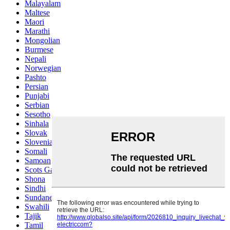
Malayalam
Maltese
Maori
Marathi
Mongolian
Burmese
Nepali
Norwegian
Pashto
Persian
Punjabi
Serbian
Sesotho
Sinhala
Slovak
Slovenian
Somali
Samoan
Scots Gaelic
Shona
Sindhi
Sundanese
Swahili
Tajik
Tamil