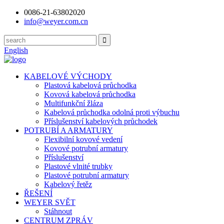
0086-21-63802020
info@weyer.com.cn
English
KABELOVÉ VÝCHODY
Plastová kabelová průchodka
Kovová kabelová průchodka
Multifunkční žláza
Kabelová průchodka odolná proti výbuchu
Příslušenství kabelových průchodek
POTRUBÍ A ARMATURY
Flexibilní kovové vedení
Kovové potrubní armatury
Příslušenství
Plastové vlnité trubky
Plastové potrubní armatury
Kabelový řetěz
ŘEŠENÍ
WEYER SVĚT
Stáhnout
CENTRUM ZPRÁV