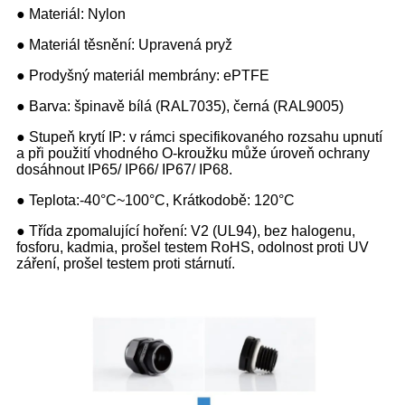
● Materiál: Nylon
● Materiál těsnění: Upravená pryž
● Prodyšný materiál membrány: ePTFE
● Barva: špinavě bílá (RAL7035), černá (RAL9005)
● Stupeň krytí IP: v rámci specifikovaného rozsahu upnutí
a při použití vhodného O-kroužku může úroveň ochrany
dosáhnout IP65/ IP66/ IP67/ IP68.
● Teplota:-40°C~100°C, Krátkodobě: 120°C
● Třída zpomalující hoření: V2 (UL94), bez halogenu,
fosforu, kadmia, prošel testem RoHS, odolnost proti UV
záření, prošel testem proti stárnutí.