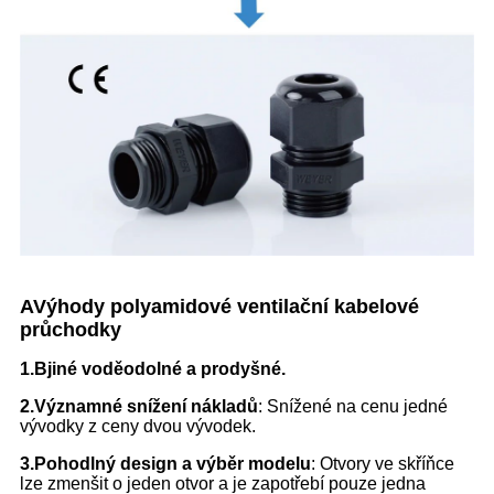
A
Výhody polyamidové ventilační kabelové
průchodky
1.
B
jiné voděodolné a prodyšné.
2.
Významné snížení nákladů
: Snížené na cenu jedné
vývodky z ceny dvou vývodek.
3.
Pohodlný design a výběr modelu
: Otvory ve skříňce
lze zmenšit o jeden otvor a je zapotřebí pouze jedna