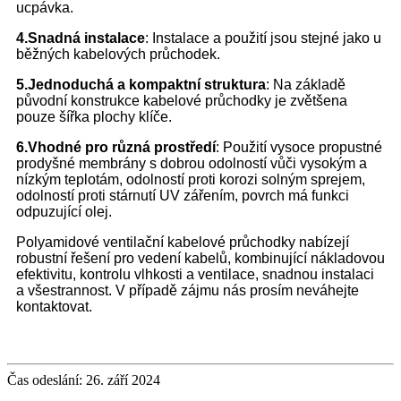
ucpávka.
4.
Snadná instalace
: Instalace a použití jsou stejné jako u
běžných kabelových průchodek.
5.
Jednoduchá a kompaktní struktura
: Na základě
původní konstrukce kabelové průchodky je zvětšena
pouze šířka plochy klíče.
6.
Vhodné pro různá prostředí
: Použití vysoce propustné
prodyšné membrány s dobrou odolností vůči vysokým a
nízkým teplotám, odolností proti korozi solným sprejem,
odolností proti stárnutí UV zářením, povrch má funkci
odpuzující olej.
Polyamidové ventilační kabelové průchodky nabízejí
robustní řešení pro vedení kabelů, kombinující nákladovou
efektivitu, kontrolu vlhkosti a ventilace, snadnou instalaci
a všestrannost. V případě zájmu nás prosím neváhejte
kontaktovat.
Čas odeslání: 26. září 2024