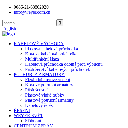
0086-21-63802020
info@weyer.com.cn
English
KABELOVÉ VÝCHODY
Plastová kabelová průchodka
Kovová kabelová průchodka
Multifunkční žláza
Kabelová průchodka odolná proti výbuchu
Příslušenství kabelových průchodek
POTRUBÍ A ARMATURY
Flexibilní kovové vedení
Kovové potrubní armatury
Příslušenství
Plastové vlnité trubky
Plastové potrubní armatury
Kabelový řetěz
ŘEŠENÍ
WEYER SVĚT
Stáhnout
CENTRUM ZPRÁV